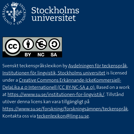
Svenskt teckenspråkslexikon by
Avdelningen för teckenspråk,
Institutionen för lingvistik, Stockholms universitet
is licensed
under a
Creative Commons Erkännande-IckeKommersiell-
DelaLika 4.0 Internationell (CC BY-NC-SA 4.0).
Based on a work
at
https://www.su.se/institutionen-for-lingvistik/
. Tillstånd
utöver denna licens kan vara tillgängligt på
https://www.su.se/forskning/forskningsämnen/teckenspråk
.
Kontakta oss via
teckenlexikon@ling.su.se
.