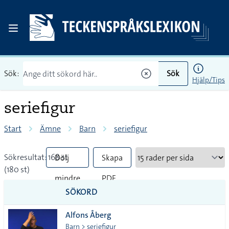
Sök:
Sök
Hjälp/Tips
seriefigur
Start
Ämne
Barn
seriefigur
Sökresultat: 168 st
Dölj
Skapa
(180 st)
mindre
PDF
SÖKORD
vanliga
Alfons Åberg
tecken
Barn > seriefigur