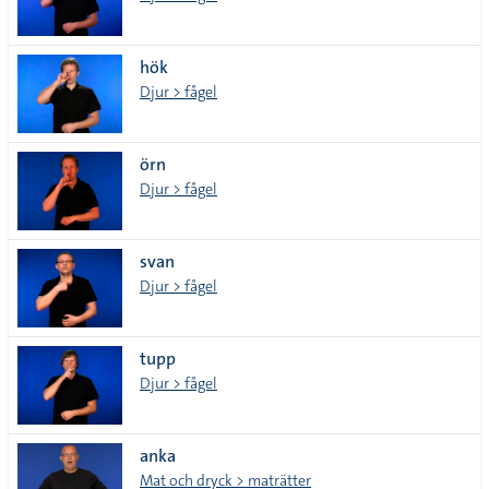
hök
Djur > fågel
örn
Djur > fågel
svan
Djur > fågel
tupp
Djur > fågel
anka
Mat och dryck > maträtter