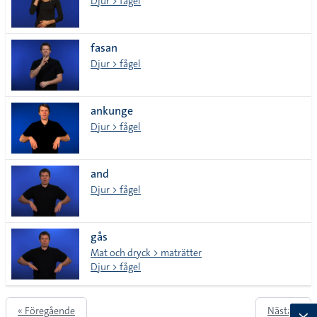
Djur > fågel
fasan
Djur > fågel
ankunge
Djur > fågel
and
Djur > fågel
gås
Mat och dryck > maträtter
Djur > fågel
« Föregående
Nästa »