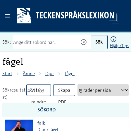
Sök:
Sök
Hjälp/Tips
fågel
Start
Ämne
Djur
fågel
Sökresultat: 48 st (53
Visa
Skapa
st)
mindre
PDF
SÖKORD
vanliga
falk
tecken
Djur > fågel