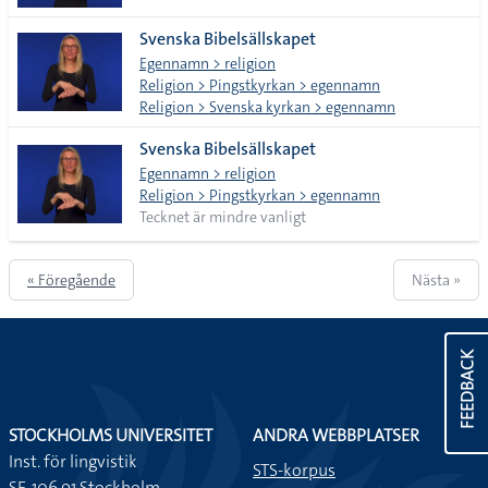
Svenska Bibelsällskapet
Egennamn > religion
Religion > Pingstkyrkan > egennamn
Religion > Svenska kyrkan > egennamn
Svenska Bibelsällskapet
Egennamn > religion
Religion > Pingstkyrkan > egennamn
Tecknet är mindre vanligt
« Föregående
Nästa »
FEEDBACK
STOCKHOLMS UNIVERSITET
ANDRA WEBBPLATSER
Inst. för lingvistik
STS-korpus
SE-106 91 Stockholm