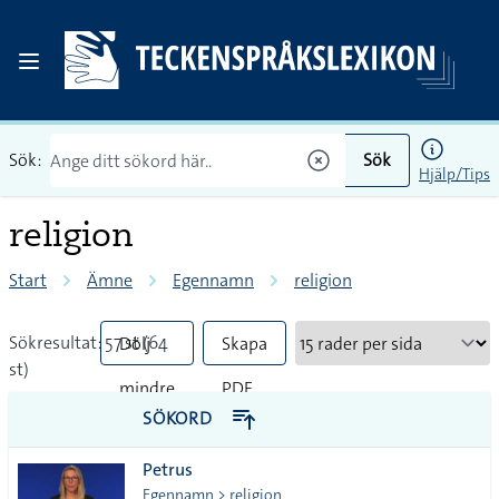
Sök:
Sök
Hjälp/Tips
religion
Start
Ämne
Egennamn
religion
Sökresultat: 57 st (64
Dölj
Skapa
st)
mindre
PDF
SÖKORD
vanliga
Petrus
tecken
Egennamn > religion