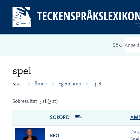
Sök:
spel
Start
Ämne
Egennamn
spel
Sökresultat: 3 st (3 st)
SÖKORD
ÄM
Data
BBO
Spel