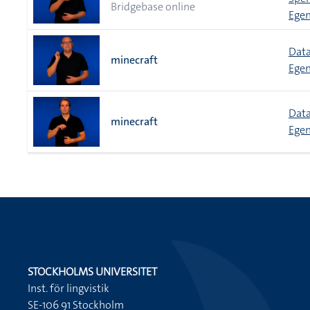
Bridgebase online
Egen
Data
minecraft
Egen
Data
minecraft
Egen
STOCKHOLMS UNIVERSITET
Inst. för lingvistik
SE-106 91 Stockholm