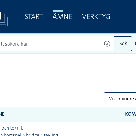
START
ÄMNE
VERKTYG
Sök
Visa mindre 
NE
KOM
 och teknik
 > kortspel > bridge > tävling