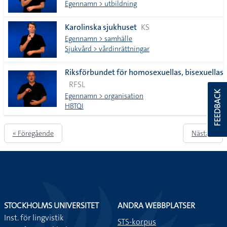
Egennamn > utbildning
Karolinska sjukhuset
KS
Egennamn > samhälle
Sjukvård > vårdinrättningar
Riksförbundet för homosexuellas, bisexuellas,
RFSL
FEEDBACK
Egennamn > organisation
HBTQI
« Föregående
Nästa »
STOCKHOLMS UNIVERSITET
ANDRA WEBBPLATSER
Inst. för lingvistik
STS-korpus