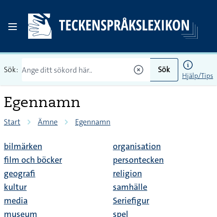
Sök:
Sök
Hjälp/Tips
Egennamn
Start
Ämne
Egennamn
bilmärken
organisation
film och böcker
persontecken
geografi
religion
kultur
samhälle
media
Seriefigur
museum
spel