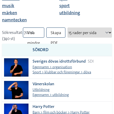
musik
sport
märken
utbildning
namntecken
Sökresultat: 701 st
Visa
Skapa
(740 st)
mindre
PDF
SÖKORD
vanliga
Sveriges dövas idrottsförbund
SDI
tecken
Egennamn > organisation
Sport > klubbar och föreningar > döva
Vänerskolan
Utbildning
Egennamn > utbildning
Harry Potter
Barn > film och böcker > Harry Potter