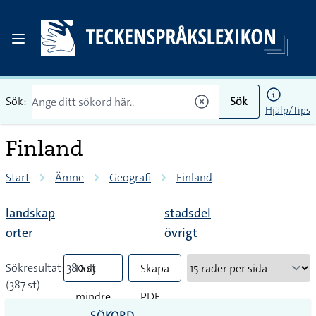
Sök:
Sök
Hjälp/Tips
Finland
Start
Ämne
Geografi
Finland
landskap
stadsdel
orter
övrigt
Sökresultat: 380 st
Dölj
Skapa
(387 st)
mindre
PDF
SÖKORD