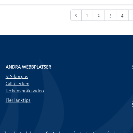
1
2
3
4
ANDRA WEBBPLATSER
STS-korpus
Gilla Tecken
Teckenspråksvideo
Fler länktips