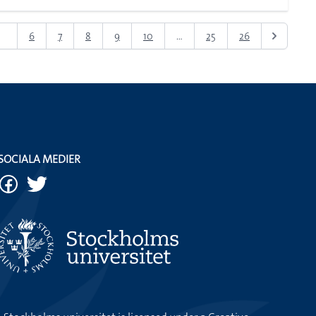
5
6
7
8
9
10
...
25
26
SOCIALA MEDIER