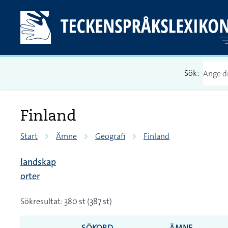
Sök:
Finland
Start
Ämne
Geografi
Finland
landskap
orter
Sökresultat: 380 st (387 st)
SÖKORD
ÄMNE