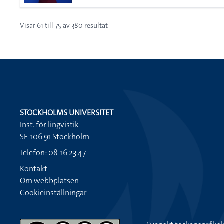
Visar
61
till
75
av
380
resultat
STOCKHOLMS UNIVERSITET
Inst. för lingvistik
SE-106 91 Stockholm
Telefon: 08-16 23 47
Kontakt
Om webbplatsen
Cookieinställningar