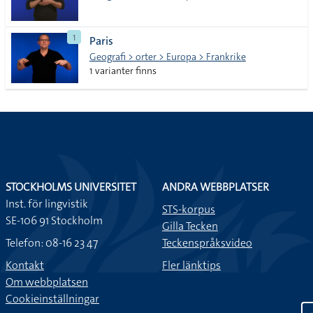
1
Paris
Geografi > orter > Europa > Frankrike
1 varianter finns
STOCKHOLMS UNIVERSITET
ANDRA WEBBPLATSER
Inst. för lingvistik
STS-korpus
SE-106 91 Stockholm
Gilla Tecken
Telefon: 08-16 23 47
Teckenspråksvideo
Kontakt
Fler länktips
Om webbplatsen
Cookieinställningar