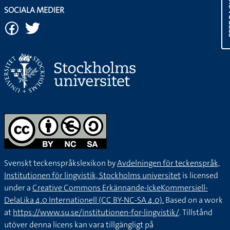
FE
SOCIALA MEDIER
Svenskt teckenspråkslexikon by
Avdelningen för teckenspråk,
Institutionen för lingvistik, Stockholms universitet
is licensed
under a
Creative Commons Erkännande-IckeKommersiell-
DelaLika 4.0 Internationell (CC BY-NC-SA 4.0).
Based on a work
at
https://www.su.se/institutionen-for-lingvistik/
. Tillstånd
utöver denna licens kan vara tillgängligt på