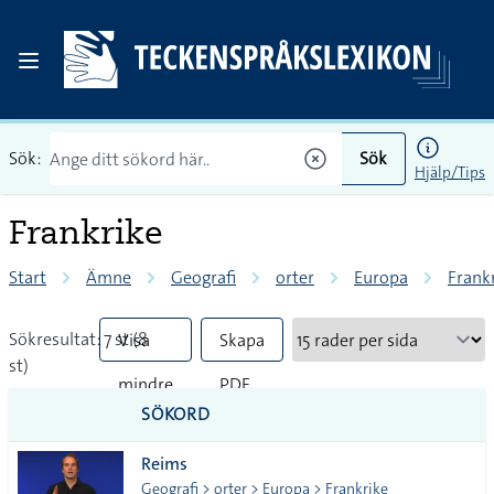
Sök:
Sök
Hjälp/Tips
Frankrike
Start
Ämne
Geografi
orter
Europa
Frank
Sökresultat: 7 st (8
Visa
Skapa
st)
mindre
PDF
SÖKORD
vanliga
Reims
tecken
Geografi > orter > Europa > Frankrike