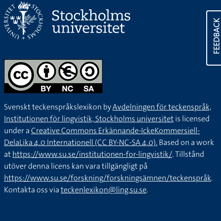
FEEDBAC
Svenskt teckenspråkslexikon by
Avdelningen för teckenspråk,
Institutionen för lingvistik, Stockholms universitet
is licensed
under a
Creative Commons Erkännande-IckeKommersiell-
DelaLika 4.0 Internationell (CC BY-NC-SA 4.0).
Based on a work
at
https://www.su.se/institutionen-for-lingvistik/
. Tillstånd
utöver denna licens kan vara tillgängligt på
https://www.su.se/forskning/forskningsämnen/teckenspråk
.
Kontakta oss via
teckenlexikon@ling.su.se
.