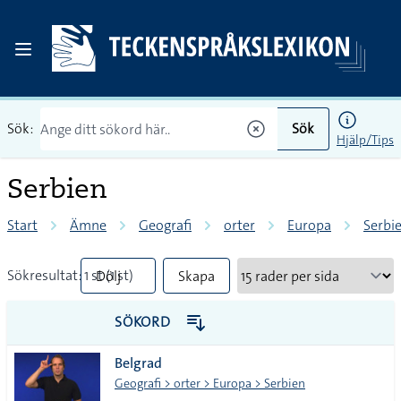
Sök:
Sök
Hjälp/Tips
Serbien
Start
Ämne
Geografi
orter
Europa
Serbi
Sökresultat: 1 st (1 st)
Dölj
Skapa
mindre
PDF
SÖKORD
vanliga
Belgrad
tecken
Geografi > orter > Europa > Serbien