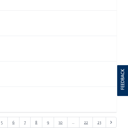
FEEDBACK
5
6
7
8
9
10
...
22
23