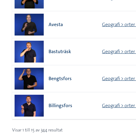
Avesta
Geografi > orter
Bastuträsk
Geografi > orter
Bengtsfors
Geografi > orter
Billingsfors
Geografi > orter
Visar
1
till
15
av
344
resultat