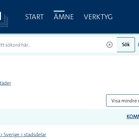
START
ÄMNE
VERKTYG
Sök
täder
Visa mindre 
KOM
 > Sverige > stadsdelar