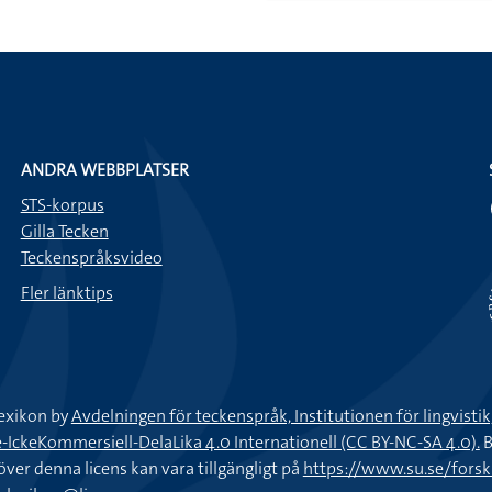
ANDRA WEBBPLATSER
STS-korpus
Gilla Tecken
Teckenspråksvideo
Fler länktips
exikon by
Avdelningen för teckenspråk, Institutionen för lingvisti
keKommersiell-DelaLika 4.0 Internationell (CC BY-NC-SA 4.0).
B
töver denna licens kan vara tillgängligt på
https://www.su.se/fors