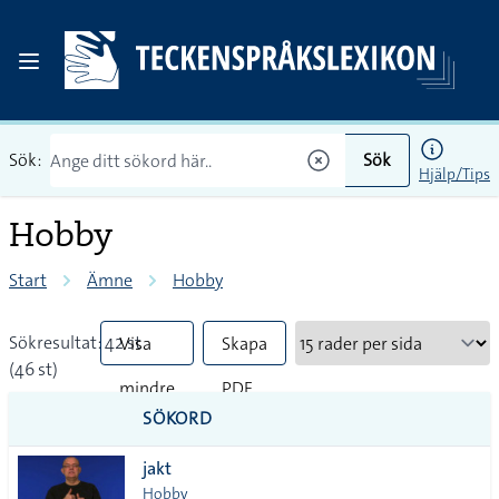
Sök:
Sök
Hjälp/Tips
Hobby
Start
Ämne
Hobby
Sökresultat: 42 st
Visa
Skapa
(46 st)
mindre
PDF
SÖKORD
vanliga
jakt
tecken
Hobby