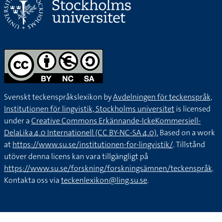
Svenskt teckenspråkslexikon by
Avdelningen för teckenspråk,
Institutionen för lingvistik, Stockholms universitet
is licensed
under a
Creative Commons Erkännande-IckeKommersiell-
DelaLika 4.0 Internationell (CC BY-NC-SA 4.0).
Based on a work
at
https://www.su.se/institutionen-for-lingvistik/
. Tillstånd
utöver denna licens kan vara tillgängligt på
https://www.su.se/forskning/forskningsämnen/teckenspråk
.
Kontakta oss via
teckenlexikon@ling.su.se
.