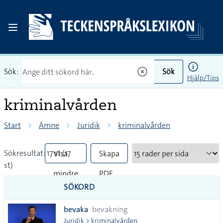
Sök:
Sök
Hjälp/Tips
kriminalvården
Start
Ämne
Juridik
kriminalvården
Sökresultat: 17 st (17
Visa
Skapa
st)
mindre
PDF
SÖKORD
vanliga
bevaka
bevakning
tecken
Juridik > kriminalvården