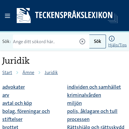
Sök:
Sök
Hjälp/Tips
Juridik
Start
Ämne
Juridik
advokater
individen och samhället
arv
kriminalvården
avtal och köp
miljön
bolag, föreningar och
polis, åklagare och tull
stiftelser
processen
brottet
Rättshjälp och rättsskydd