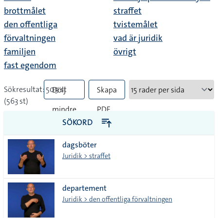
brottmålet
straffet
den offentliga
tvistemålet
förvaltningen
vad är juridik
familjen
övrigt
fast egendom
Sökresultat: 509 st
Dölj
Skapa
(563 st)
mindre
PDF
SÖKORD
vanliga
dagsböter
tecken
Juridik > straffet
departement
Juridik > den offentliga förvaltningen