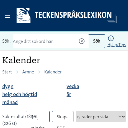
Sök:
Sök
Hjälp/Tips
Kalender
Start
Ämne
Kalender
dygn
vecka
helg och högtid
år
månad
Sökresultat: 184 st
Dölj
Skapa
(226 st)