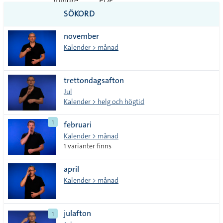
mindre
PDF
SÖKORD
vanliga
november
tecken
Kalender > månad
trettondagsafton
Jul
Kalender > helg och högtid
1
februari
Kalender > månad
1 varianter finns
april
Kalender > månad
julafton
1