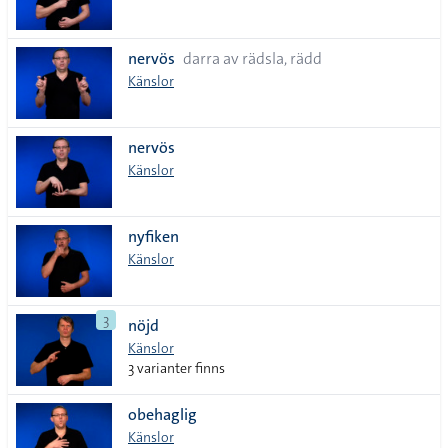
nervös
darra av rädsla, rädd
Känslor
nervös
Känslor
nyfiken
Känslor
3
nöjd
Känslor
3 varianter finns
obehaglig
Känslor