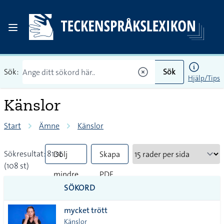
Sök:
Sök
Hjälp/Tips
Känslor
Start
Ämne
Känslor
Sökresultat: 81 st
Dölj
Skapa
(108 st)
mindre
PDF
SÖKORD
vanliga
mycket trött
tecken
Känslor