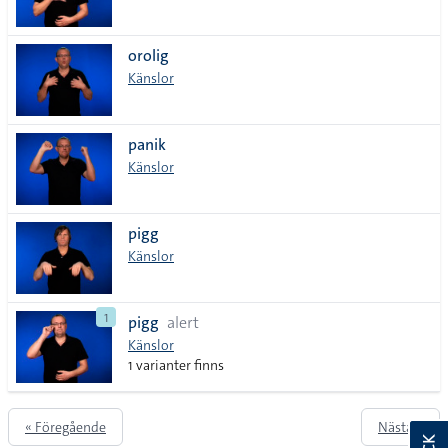
orolig
Känslor
panik
Känslor
pigg
Känslor
1
pigg
alert
Känslor
1 varianter finns
« Föregående
Nästa »