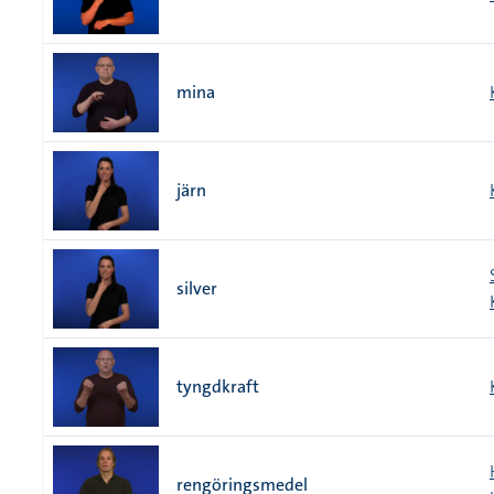
mina
järn
silver
tyngdkraft
rengöringsmedel