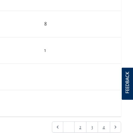
8
1
FEEDBACK
1
2
3
4