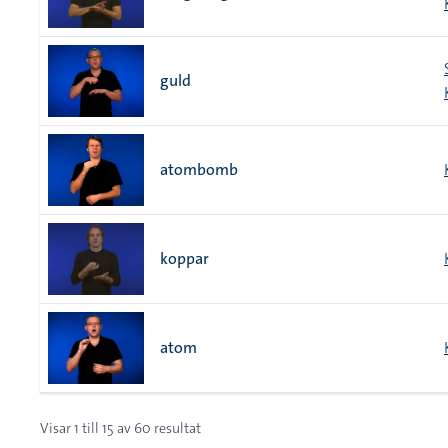
guld
atombomb
koppar
atom
Visar
1
till
15
av
60
resultat