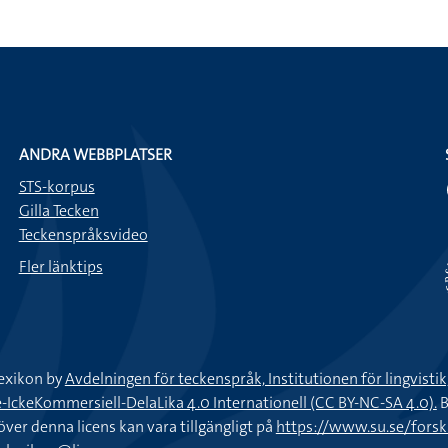
ANDRA WEBBPLATSER
STS-korpus
Gilla Tecken
Teckenspråksvideo
Fler länktips
exikon by
Avdelningen för teckenspråk, Institutionen för lingvisti
keKommersiell-DelaLika 4.0 Internationell (CC BY-NC-SA 4.0).
B
töver denna licens kan vara tillgängligt på
https://www.su.se/fors