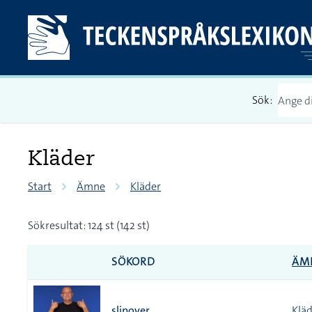
Sök:
Kläder
Start
Ämne
Kläder
Sökresultat: 124 st (142 st)
SÖKORD
ÄM
slipover
Klä