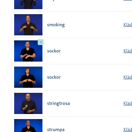
smoking
Klä
1
sockor
Klä
sockor
Klä
stringtrosa
Klä
strumpa
Klä