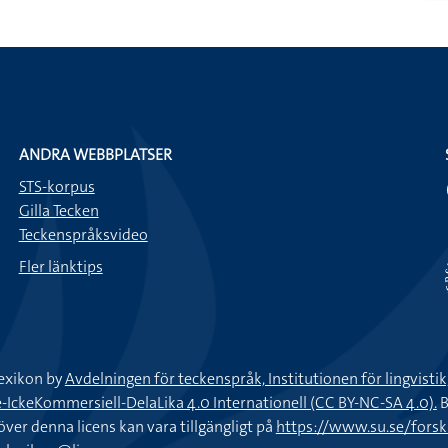
ANDRA WEBBPLATSER
STS-korpus
Gilla Tecken
Teckenspråksvideo
Fler länktips
exikon by
Avdelningen för teckenspråk, Institutionen för lingvisti
keKommersiell-DelaLika 4.0 Internationell (CC BY-NC-SA 4.0).
B
töver denna licens kan vara tillgängligt på
https://www.su.se/fors