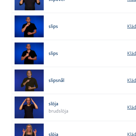
slips
Klä
slips
Klä
slipsnål
Klä
slöja
Klä
brudslöja
slöja
Klä