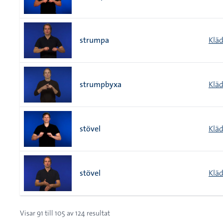
strumpa
Klä
strumpbyxa
Klä
stövel
Klä
stövel
Klä
Visar
91
till
105
av
124
resultat