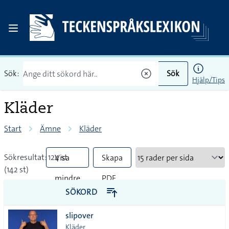
Sök:
Sök
Hjälp/Tips
Kläder
Start
Ämne
Kläder
Sökresultat: 124 st
Visa
Skapa
(142 st)
mindre
PDF
SÖKORD
vanliga
slipover
tecken
Kläder