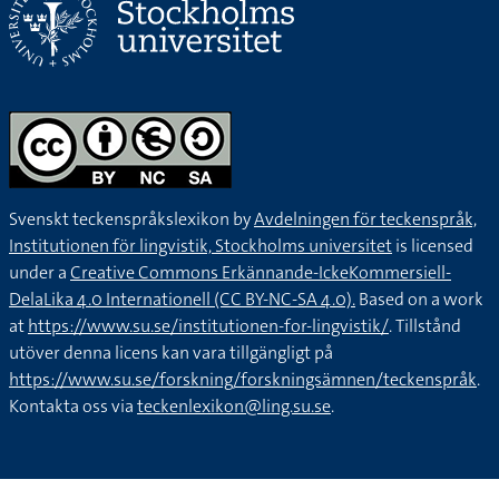
Svenskt teckenspråkslexikon by
Avdelningen för teckenspråk,
Institutionen för lingvistik, Stockholms universitet
is licensed
under a
Creative Commons Erkännande-IckeKommersiell-
DelaLika 4.0 Internationell (CC BY-NC-SA 4.0).
Based on a work
at
https://www.su.se/institutionen-for-lingvistik/
. Tillstånd
utöver denna licens kan vara tillgängligt på
https://www.su.se/forskning/forskningsämnen/teckenspråk
.
Kontakta oss via
teckenlexikon@ling.su.se
.