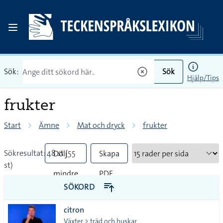
Sök:
Sök
Hjälp/Tips
frukter
Start
Ämne
Mat och dryck
frukter
Sökresultat: 48 st (55
Dölj
Skapa
st)
mindre
PDF
SÖKORD
vanliga
citron
tecken
Växter > träd och buskar