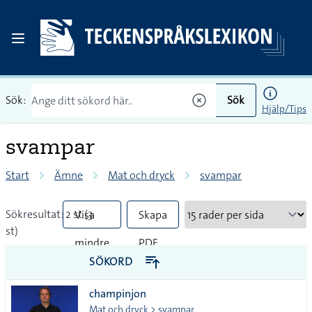
Sök:
Sök
Hjälp/Tips
svampar
Start
Ämne
Mat och dryck
svampar
Sökresultat: 2 st (3
Visa
Skapa
st)
mindre
PDF
SÖKORD
vanliga
champinjon
tecken
Mat och dryck > svampar