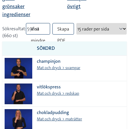
grönsaker
övrigt
ingredienser
Sökresultat: 596 st
Visa
Skapa
(660 st)
mindre
PDF
SÖKORD
vanliga
champinjon
tecken
Mat och dryck > svampar
vitlökspress
Mat och dryck > redskap
chokladpudding
Mat och dryck > maträtter