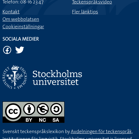
Telefon: 08-16 23 47
Teckenspråksvideo
Kontakt
Fler länktips
Om webbplatsen
Cookieinställningar
SOCIALA MEDIER
Svenskt teckenspråkslexikon by
Avdelningen för teckenspråk,
Institutionen för lingvistik, Stockholms universitet
is licensed