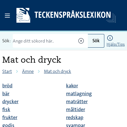
Sök:
Sök
Hjälp/Tips
Mat och dryck
Start
Ämne
Mat och dryck
bröd
kakor
bär
matlagning
drycker
maträtter
fisk
måltider
frukter
redskap
godis
svampar