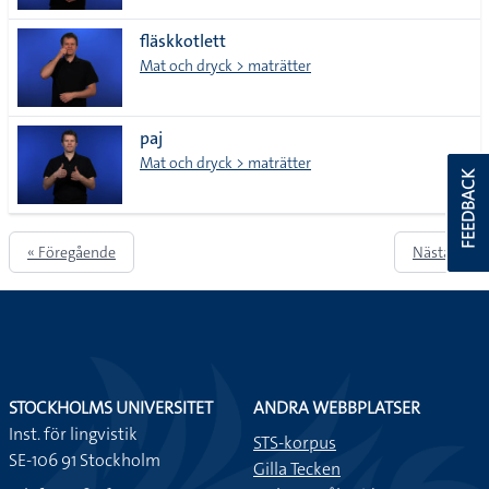
fläskkotlett
Mat och dryck > maträtter
paj
Mat och dryck > maträtter
FEEDBACK
« Föregående
Nästa »
STOCKHOLMS UNIVERSITET
ANDRA WEBBPLATSER
Inst. för lingvistik
STS-korpus
SE-106 91 Stockholm
Gilla Tecken