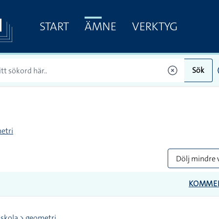
START
ÄMNE
VERKTYG
Sök
etri
Dölj mindre 
KOMME
skola > geometri