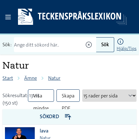
Sök:
Sök
Hjälp/Tips
Natur
Start
Ämne
Natur
Sökresultat: 131 st
Visa
Skapa
(150 st)
mindre
PDF
SÖKORD
vanliga
lava
tecken
Natur