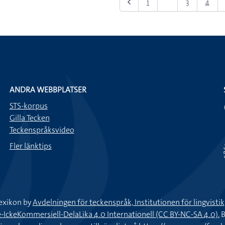
1
2
3
4
ANDRA WEBBPLATSER
STS-korpus
Gilla Tecken
Teckenspråksvideo
Fler länktips
exikon by
Avdelningen för teckenspråk, Institutionen för lingvisti
keKommersiell-DelaLika 4.0 Internationell (CC BY-NC-SA 4.0).
B