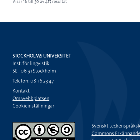
Visar
16
till
30
av
417
resultat
STOCKHOLMS UNIVERSITET
Inst. för lingvistik
SE-106 91 Stockholm
Telefon: 08-16 23 47
Kontakt
Om webbplatsen
Cookieinställningar
Svenskt teckenspråksl
Commons Erkännande-Ic