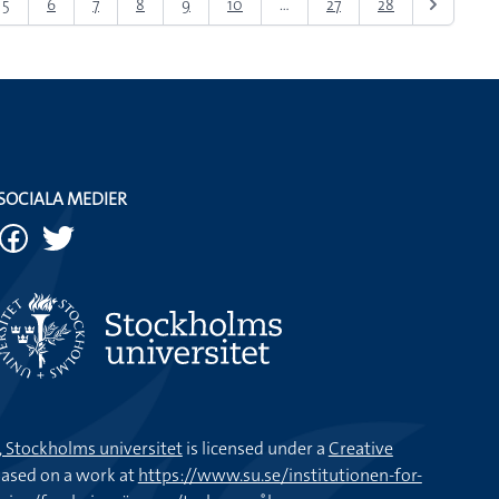
5
6
7
8
9
10
...
27
28
SOCIALA MEDIER
k, Stockholms universitet
is licensed under a
Creative
ased on a work at
https://www.su.se/institutionen-for-