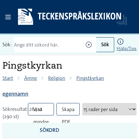
Sök:
Sök
Hjälp/Tips
Pingstkyrkan
Start
Ämne
Religion
Pingstkyrkan
egennamn
Sökresultat: 264 st
Visa
Skapa
(290 st)
mindre
PDF
SÖKORD
vanliga