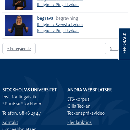
Religion > Pingstkyrkan
begrava
begravning
Religion > Svenska kyrkan
Religion > Pingstkyrkan
FEEDBACK
« Föregående
Nästa »
STOCKHOLMS UNIVERSITET
ANDRA WEBBPLATSER
Inst. för lingvistik
STS-korpus
SE-106 91 Stockholm
Gilla Tecken
Telefon: 08-16 23 47
Teckenspråksvideo
Kontakt
Fler länktips
Om webbplatsen