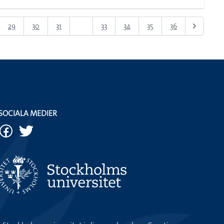
29
30
31
32
33
34
35
36
SOCIALA MEDIER