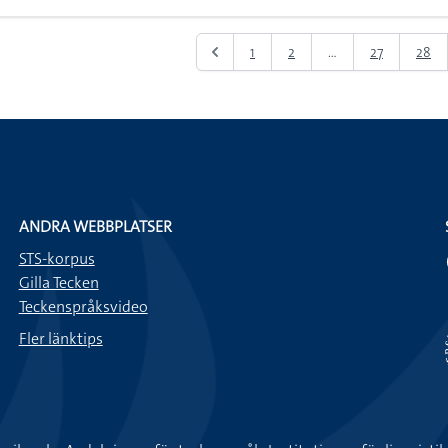
1
2
...
27
28
ANDRA WEBBPLATSER
STS-korpus
Gilla Tecken
Teckenspråksvideo
Fler länktips