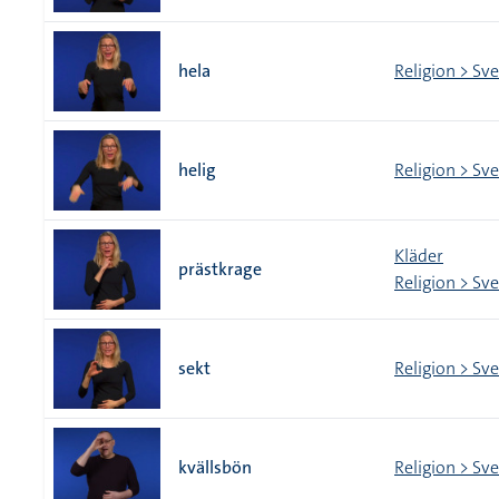
hela
Religion > Sv
helig
Religion > Sv
Kläder
prästkrage
Religion > Sv
sekt
Religion > Sv
kvällsbön
Religion > Sv