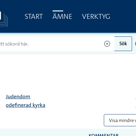
START
ÄMNE
VERKTYG
Sök
Judendom
odefinerad kyrka
Visa mindre 
KOMMENTAR