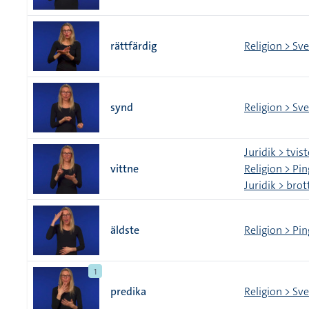
rättfärdig
Religion > Sv
synd
Religion > Sv
Juridik > tvis
vittne
Religion > Pi
Juridik > brot
äldste
Religion > Pi
1
predika
Religion > Sv