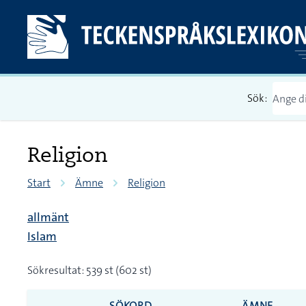
Sök:
Religion
Start
Ämne
Religion
allmänt
Islam
Sökresultat: 539 st (602 st)
SÖKORD
ÄMNE