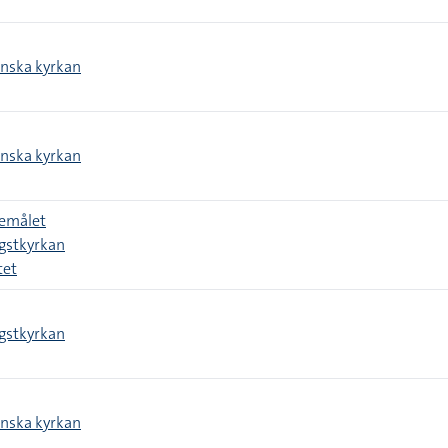
enska kyrkan
enska kyrkan
temålet
ngstkyrkan
tet
ngstkyrkan
enska kyrkan