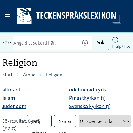
Sök:
Sök
Hjälp/Tips
Religion
Start
Ämne
Religion
allmänt
odefinerad kyrka
Islam
Pingstkyrkan (1)
Judendom
Svenska kyrkan (1)
Sökresultat: 631 st
Dölj
Skapa
(710 st)