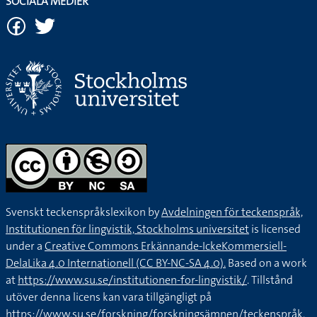
SOCIALA MEDIER
Svenskt teckenspråkslexikon by
Avdelningen för teckenspråk,
Institutionen för lingvistik, Stockholms universitet
is licensed
under a
Creative Commons Erkännande-IckeKommersiell-
DelaLika 4.0 Internationell (CC BY-NC-SA 4.0).
Based on a work
at
https://www.su.se/institutionen-for-lingvistik/
. Tillstånd
utöver denna licens kan vara tillgängligt på
https://www.su.se/forskning/forskningsämnen/teckenspråk
.