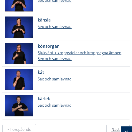
Sex och samlevnad
känsla
Sex och samlevnad
könsorgan
Sjukvård > kroppsdelar och kroppsegna ämnen
Sex och samlevnad
kåt
Sex och samlevnad
kärlek
Sex och samlevnad
« Föregående
Nästa »