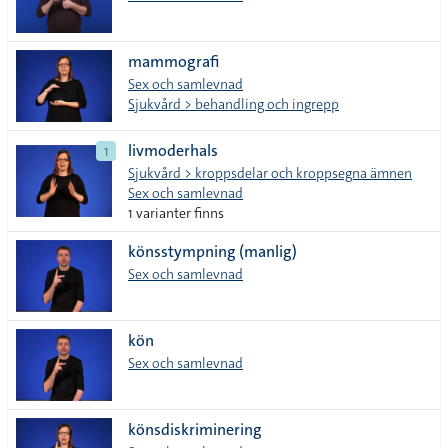
mammografi
Sex och samlevnad
Sjukvård > behandling och ingrepp
livmoderhals
1
Sjukvård > kroppsdelar och kroppsegna ämnen
Sex och samlevnad
1 varianter finns
könsstympning (manlig)
Sex och samlevnad
kön
Sex och samlevnad
könsdiskriminering