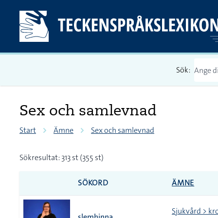
Sök:
Sex och samlevnad
Start
Ämne
Sex och samlevnad
Sökresultat: 313 st (355 st)
SÖKORD
ÄMNE
Sjukvård > k
slemhinna