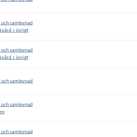
 och samlevnad
kvård > övrigt
 och samlevnad
kvård > övrigt
 och samlevnad
 och samlevnad
en
 och samlevnad