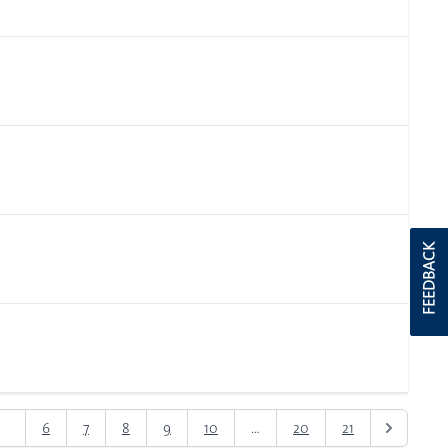
FEEDBACK
5
6
7
8
9
10
...
20
21