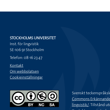
STOCKHOLMS UNIVERSITET
Inst. för lingvistik
SE-106 91 Stockholm
Telefon: 08-16 23 47
Kontakt
Om webbplatsen
Cookieinställningar
Svenskt teckenspråksl
Commons Erkännande-Ic
lingvistik/
. Tillstånd u