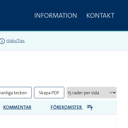
INFORMATION
KONTAKT
Hjälp/Tips
vanliga tecken
Skapa PDF
KOMMENTAR
FÖREKOMSTER