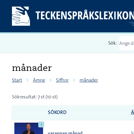
Sök:
månader
Start
Ämne
Siffror
månader
Sökresultat: 7 st (10 st)
SÖKORD
1
varannan månad
S