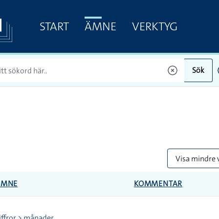
START
ÄMNE
VERKTYG
Sök
Visa mindre 
ÄMNE
KOMMENTAR
iffror > månader