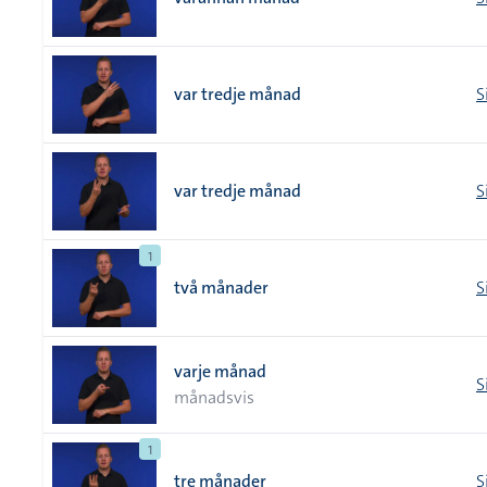
var tredje månad
S
var tredje månad
S
1
två månader
S
varje månad
S
månadsvis
1
tre månader
S