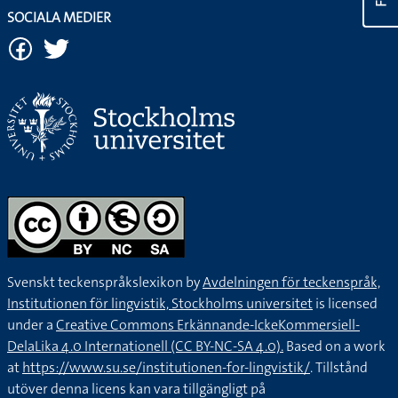
SOCIALA MEDIER
Svenskt teckenspråkslexikon by
Avdelningen för teckenspråk,
Institutionen för lingvistik, Stockholms universitet
is licensed
under a
Creative Commons Erkännande-IckeKommersiell-
DelaLika 4.0 Internationell (CC BY-NC-SA 4.0).
Based on a work
at
https://www.su.se/institutionen-for-lingvistik/
. Tillstånd
utöver denna licens kan vara tillgängligt på