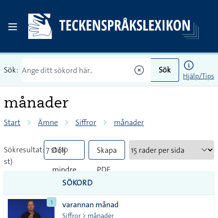
Sök:
Sök
Hjälp/Tips
månader
Start
Ämne
Siffror
månader
Sökresultat: 7 st (10
Dölj
Skapa
st)
mindre
PDF
SÖKORD
vanliga
1
varannan månad
tecken
Siffror > månader