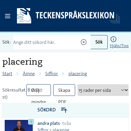
Sök:
Sök
Hjälp/Tips
placering
Start
Ämne
Siffror
placering
Sökresultat: 8 st (20
Dölj
Skapa
st)
mindre
PDF
SÖKORD
vanliga
1
andra plats
tvåa
tecken
Siffror > placering