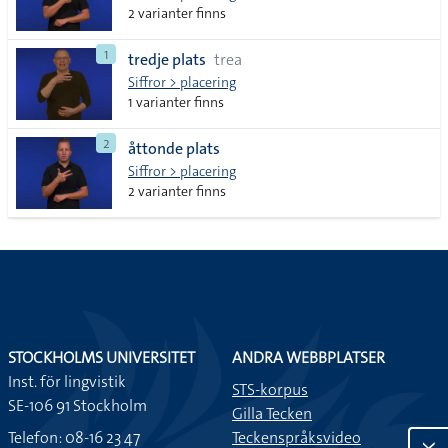
2 varianter finns
1
tredje plats
trea
Siffror > placering
1 varianter finns
2
åttonde plats
Siffror > placering
2 varianter finns
STOCKHOLMS UNIVERSITET
ANDRA WEBBPLATSER
Inst. för lingvistik
STS-korpus
SE-106 91 Stockholm
Gilla Tecken
Telefon: 08-16 23 47
Teckenspråksvideo