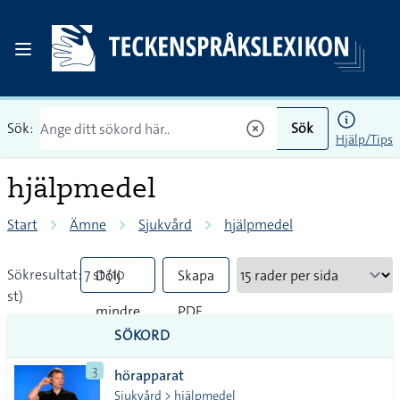
Sök:
Sök
Hjälp/Tips
hjälpmedel
Start
Ämne
Sjukvård
hjälpmedel
Sökresultat: 7 st (10
Dölj
Skapa
st)
mindre
PDF
SÖKORD
vanliga
3
hörapparat
tecken
Sjukvård > hjälpmedel