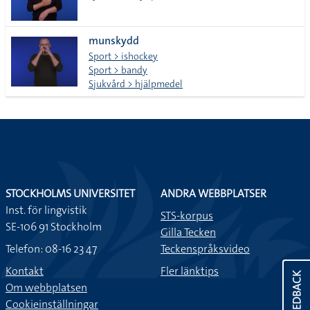
munskydd
Sport > ishockey
Sport > bandy
Sjukvård > hjälpmedel
STOCKHOLMS UNIVERSITET
ANDRA WEBBPLATSER
Inst. för lingvistik
STS-korpus
SE-106 91 Stockholm
Gilla Tecken
Telefon: 08-16 23 47
Teckenspråksvideo
Kontakt
Fler länktips
FEEDBACK
Om webbplatsen
Cookieinställningar