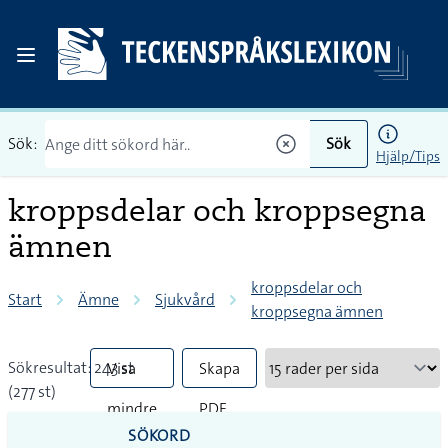
Sök:
Sök
Hjälp/Tips
kroppsdelar och kroppsegna
ämnen
kroppsdelar och
Start
Ämne
Sjukvård
kroppsegna ämnen
Sökresultat: 243 st
Visa
Skapa
(277 st)
mindre
PDF
SÖKORD