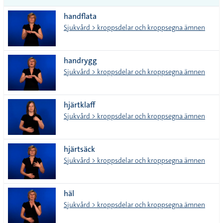
vanliga
handflata
tecken
Sjukvård > kroppsdelar och kroppsegna ämnen
handrygg
Sjukvård > kroppsdelar och kroppsegna ämnen
hjärtklaff
Sjukvård > kroppsdelar och kroppsegna ämnen
hjärtsäck
Sjukvård > kroppsdelar och kroppsegna ämnen
häl
Sjukvård > kroppsdelar och kroppsegna ämnen