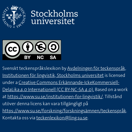
Svenskt teckenspråkslexikon by
Avdelningen för teckenspråk,
Institutionen för lingvistik, Stockholms universitet
is licensed
under a
Creative Commons Erkännande-IckeKommersiell-
DelaLika 4.0 Internationell (CC BY-NC-SA 4.0).
Based on a work
at
https://www.su.se/institutionen-for-lingvistik/
. Tillstånd
utöver denna licens kan vara tillgängligt på
https://www.su.se/forskning/forskningsämnen/teckenspråk
.
Kontakta oss via
teckenlexikon@ling.su.se
.