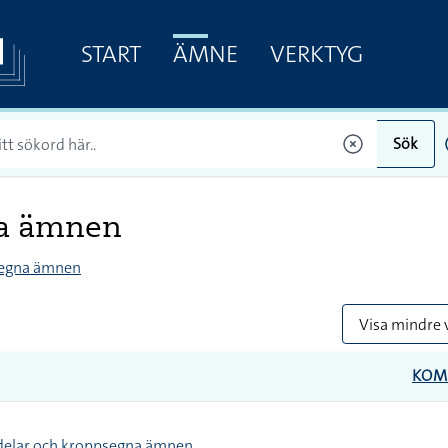
START
ÄMNE
VERKTYG
Sök
na ämnen
segna ämnen
Visa mindre 
KOM
delar och kroppsegna ämnen