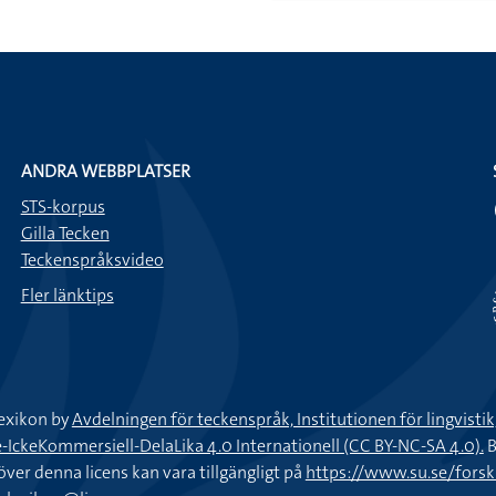
ANDRA WEBBPLATSER
STS-korpus
Gilla Tecken
Teckenspråksvideo
Fler länktips
exikon by
Avdelningen för teckenspråk, Institutionen för lingvisti
keKommersiell-DelaLika 4.0 Internationell (CC BY-NC-SA 4.0).
B
töver denna licens kan vara tillgängligt på
https://www.su.se/fors