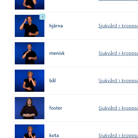
1
hjärna
Sjukvård > kropps
menisk
Sjukvård > kropps
bål
Sjukvård > kropps
foster
Sjukvård > kropps
kota
Sjukvård > kropps