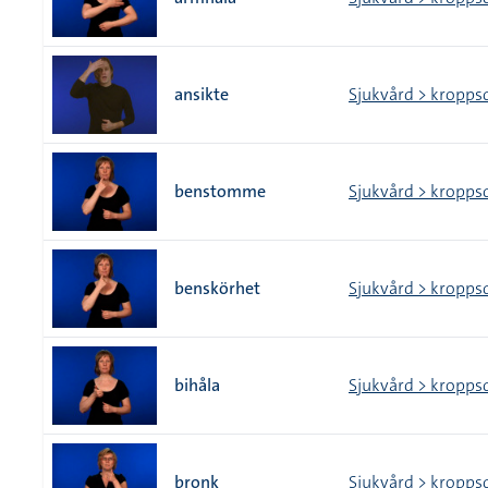
ansikte
Sjukvård > kropps
benstomme
Sjukvård > kropps
benskörhet
Sjukvård > kropps
bihåla
Sjukvård > kropps
bronk
Sjukvård > kropps