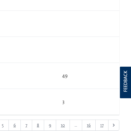
FEEDBACK
49
3
5
6
7
8
9
10
...
16
17