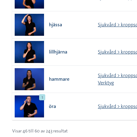
hjässa
Sjukvård > kropps
lillhjärna
Sjukvård > kropps
Sjukvård > kropps
hammare
Verktyg
1
öra
Sjukvård > kropps
Visar
46
till
60
av
243
resultat