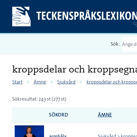
Sök:
kroppsdelar och kroppseg
Start
Ämne
Sjukvård
kroppsdelar och kropp
Sökresultat: 243 st (277 st)
SÖKORD
ÄMNE
armhåla
Sjukvård > kropps