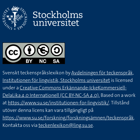
Svenskt teckenspråkslexikon by
Avdelningen för teckenspråk,
Institutionen för lingvistik, Stockholms universitet
is licensed
under a
Creative Commons Erkännande-IckeKommersiell-
DelaLika 4.0 Internationell (CC BY-NC-SA 4.0).
Based on a work
at
https://www.su.se/institutionen-for-lingvistik/
. Tillstånd
utöver denna licens kan vara tillgängligt på
https://www.su.se/forskning/forskningsämnen/teckenspråk
.
Kontakta oss via
teckenlexikon@ling.su.se
.