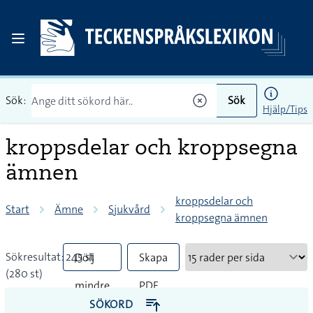
Sök:
Sök
Hjälp/Tips
kroppsdelar och kroppsegna
ämnen
kroppsdelar och
Start
Ämne
Sjukvård
kroppsegna ämnen
Sökresultat: 245 st
Dölj
Skapa
(280 st)
mindre
PDF
SÖKORD