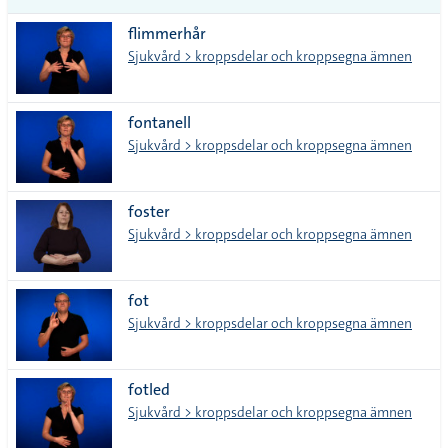
vanliga
flimmerhår
tecken
Sjukvård > kroppsdelar och kroppsegna ämnen
fontanell
Sjukvård > kroppsdelar och kroppsegna ämnen
foster
Sjukvård > kroppsdelar och kroppsegna ämnen
fot
Sjukvård > kroppsdelar och kroppsegna ämnen
fotled
Sjukvård > kroppsdelar och kroppsegna ämnen