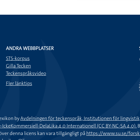
ANDRA WEBBPLATSER
STS-korpus
Gilla Tecken
Teckenspråksvideo
Fler länktips
exikon by
Avdelningen för teckenspråk, Institutionen för lingvisti
keKommersiell-DelaLika 4.0 Internationell (CC BY-NC-SA 4.0).
B
töver denna licens kan vara tillgängligt på
https://www.su.se/fors