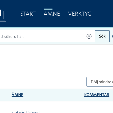
START
ÄMNE
VERKTYG
Sök
Dölj mindre 
ÄMNE
KOMMENTAR
Sjukvård > övrigt