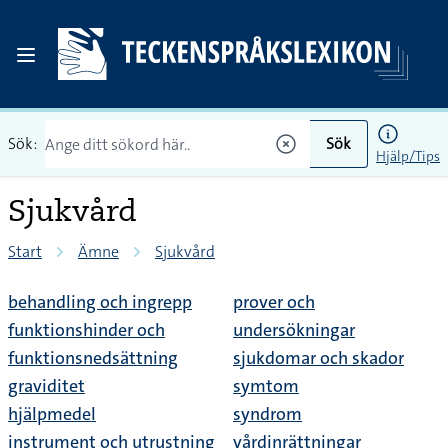
Sök:
Sök
Hjälp/Tips
Sjukvård
Start
Ämne
Sjukvård
behandling och ingrepp
prover och
funktionshinder och
undersökningar
funktionsnedsättning
sjukdomar och skador
graviditet
symtom
hjälpmedel
syndrom
instrument och utrustning
vårdinrättningar