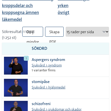
kroppsdelar och
yrken
kroppsegna ämnen
övrigt
läkemedel
Sökresultat: 1 103 st
Dölj
Skapa
(1 252 st)
mindre
PDF
SÖKORD
vanliga
1
Aspergers syndrom
tecken
Sjukvård > syndrom
1 varianter finns
stomipåse
Sjukvård > hjälpmedel
schizofreni
Sjukvård > sjukdomar och skador