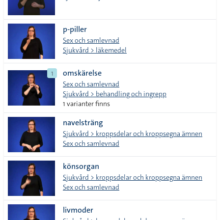
p-piller
Sex och samlevnad
Sjukvård > läkemedel
omskärelse
1
Sex och samlevnad
Sjukvård > behandling och ingrepp
1 varianter finns
navelsträng
Sjukvård > kroppsdelar och kroppsegna ämnen
Sex och samlevnad
könsorgan
Sjukvård > kroppsdelar och kroppsegna ämnen
Sex och samlevnad
livmoder