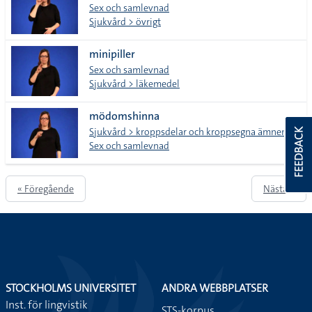
Sex och samlevnad
Sjukvård > övrigt
minipiller
Sex och samlevnad
Sjukvård > läkemedel
mödomshinna
Sjukvård > kroppsdelar och kroppsegna ämnen
FEEDBACK
Sex och samlevnad
« Föregående
Nästa »
STOCKHOLMS UNIVERSITET
ANDRA WEBBPLATSER
Inst. för lingvistik
STS-korpus