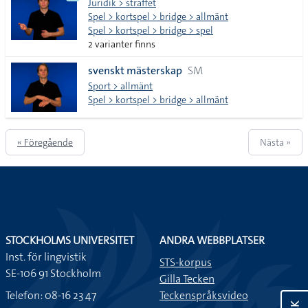
Juridik > straffet
Spel > kortspel > bridge > allmänt
Spel > kortspel > bridge > spel
2 varianter finns
svenskt mästerskap
SM
Sport > allmänt
Spel > kortspel > bridge > allmänt
« Föregående
Nästa »
STOCKHOLMS UNIVERSITET
ANDRA WEBBPLATSER
Inst. för lingvistik
STS-korpus
SE-106 91 Stockholm
Gilla Tecken
Telefon: 08-16 23 47
Teckenspråksvideo