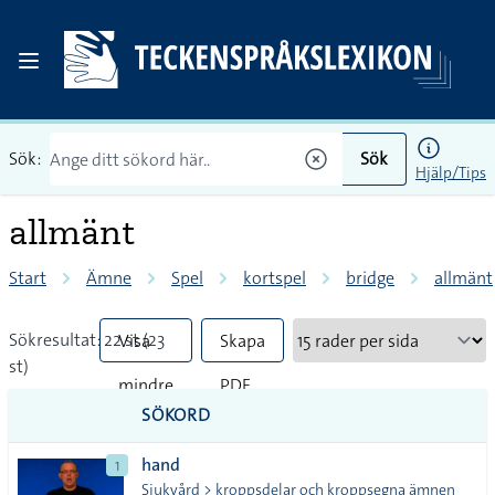
Sök:
Sök
Hjälp/Tips
allmänt
Start
Ämne
Spel
kortspel
bridge
allmänt
Sökresultat: 22 st (23
Visa
Skapa
st)
mindre
PDF
SÖKORD
vanliga
hand
1
tecken
Sjukvård > kroppsdelar och kroppsegna ämnen