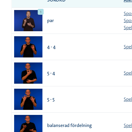
1
Spor
par
Spor
Spel
4 - 4
Spel
5 - 4
Spel
5 - 5
Spel
balanserad fördelning
Spel