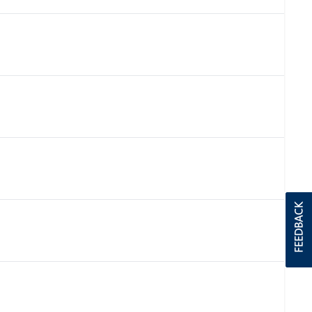
FEEDBACK