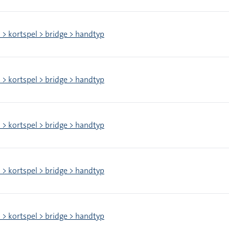
 > kortspel > bridge > handtyp
 > kortspel > bridge > handtyp
 > kortspel > bridge > handtyp
 > kortspel > bridge > handtyp
 > kortspel > bridge > handtyp