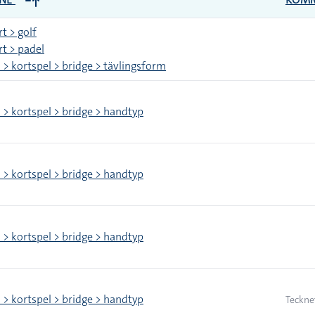
t > golf
t > padel
 > kortspel > bridge > tävlingsform
 > kortspel > bridge > handtyp
 > kortspel > bridge > handtyp
 > kortspel > bridge > handtyp
 > kortspel > bridge > handtyp
Teckne