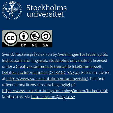
Svenskt teckenspråkslexikon by
Avdelningen för teckenspråk,
Institutionen för lingvistik, Stockholms universitet
is licensed
under a
Creative Commons Erkännande-IckeKommersiell-
DelaLika 4.0 Internationell (CC BY-NC-SA 4.0).
Based on a work
at
https://www.su.se/institutionen-for-lingvistik/
. Tillstånd
utöver denna licens kan vara tillgängligt på
https://www.su.se/forskning/forskningsämnen/teckenspråk
.
Kontakta oss via
teckenlexikon@ling.su.se
.