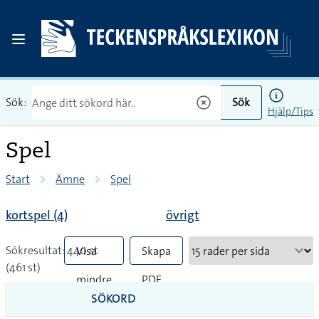
Sök:
Sök
Hjälp/Tips
Spel
Start
Ämne
Spel
kortspel (4)
övrigt
Sökresultat: 440 st
Visa
Skapa
(461 st)
mindre
PDF
SÖKORD
vanliga