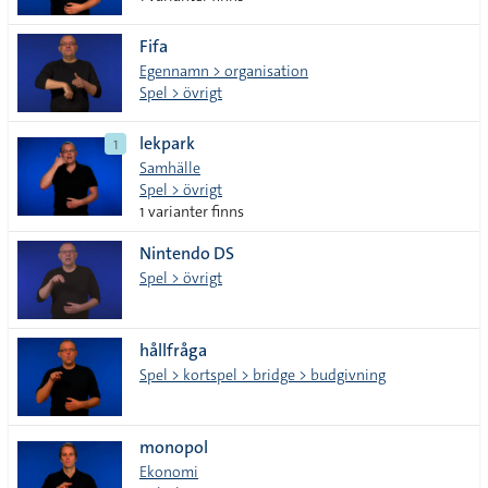
Fifa
Egennamn > organisation
Spel > övrigt
lekpark
1
Samhälle
Spel > övrigt
1 varianter finns
Nintendo DS
Spel > övrigt
hållfråga
Spel > kortspel > bridge > budgivning
monopol
Ekonomi