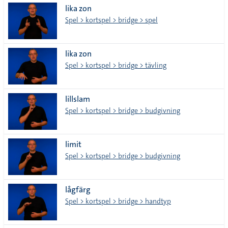
lika zon
tecken
Spel > kortspel > bridge > spel
lika zon
Spel > kortspel > bridge > tävling
lillslam
Spel > kortspel > bridge > budgivning
limit
Spel > kortspel > bridge > budgivning
lågfärg
Spel > kortspel > bridge > handtyp