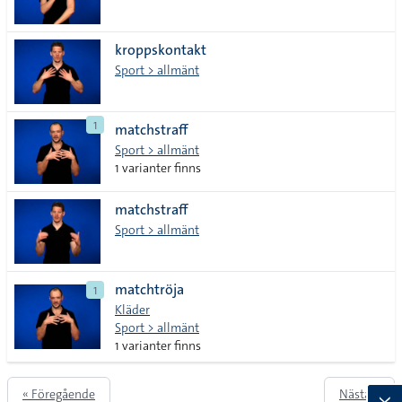
kroppskontakt
Sport > allmänt
1
matchstraff
Sport > allmänt
1 varianter finns
matchstraff
Sport > allmänt
matchtröja
1
Kläder
Sport > allmänt
1 varianter finns
« Föregående
Nästa »