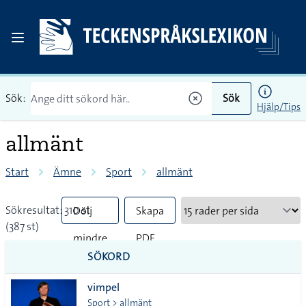
Sök:
Sök
Hjälp/Tips
allmänt
Start
Ämne
Sport
allmänt
Sökresultat: 310 st
Dölj
Skapa
(387 st)
mindre
PDF
SÖKORD
vanliga
vimpel
tecken
Sport > allmänt