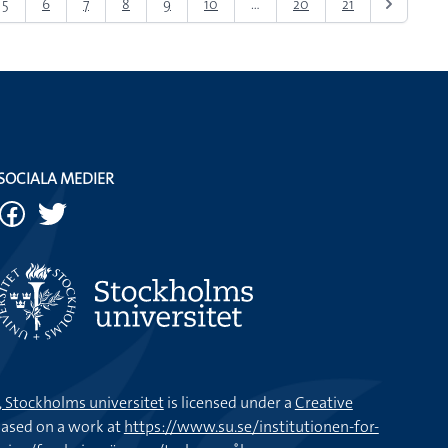
5
6
7
8
9
10
...
20
21
SOCIALA MEDIER
k, Stockholms universitet
is licensed under a
Creative
ased on a work at
https://www.su.se/institutionen-for-