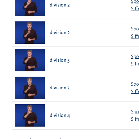
Spo
division 2
Siff
Spo
division 2
Siff
Spo
division 3
Siff
Spo
division 3
Siff
Spo
division 4
Siff