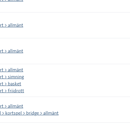
rt > allmänt
rt > allmänt
rt > allmänt
rt > simning
rt > basket
t > friidrott
rt > allmänt
l > kortspel > bridge > allmänt