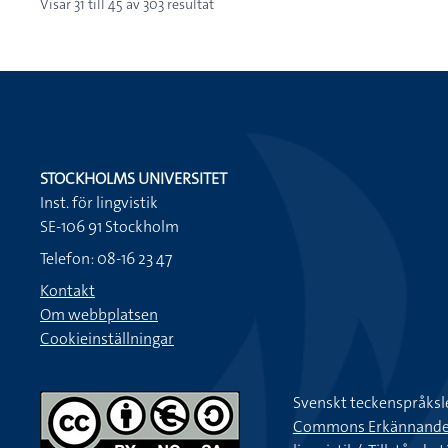
Visar
31
till
45
av
303
resultat
STOCKHOLMS UNIVERSITET
Inst. för lingvistik
SE-106 91 Stockholm
Telefon: 08-16 23 47
Kontakt
Om webbplatsen
Cookieinställningar
Svenskt teckenspråksl
Commons Erkännande-Ic