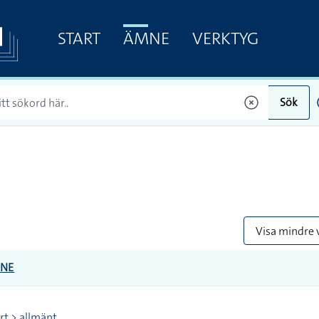
START
ÄMNE
VERKTYG
Sök
Visa mindre 
NE
rt > allmänt