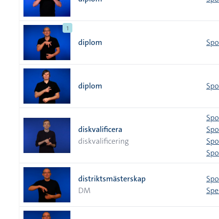
1
diplom
Spo
diplom
Spo
Spo
diskvalificera
Spo
diskvalificering
Spo
Spor
distriktsmästerskap
Spo
DM
Spe