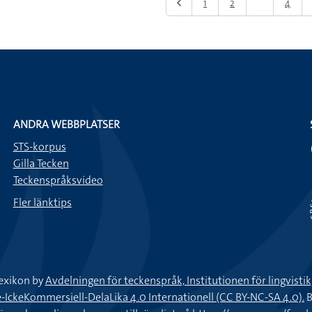
1
2
3
4
ANDRA WEBBPLATSER
STS-korpus
Gilla Tecken
Teckenspråksvideo
Fler länktips
exikon by
Avdelningen för teckenspråk, Institutionen för lingvisti
keKommersiell-DelaLika 4.0 Internationell (CC BY-NC-SA 4.0).
B