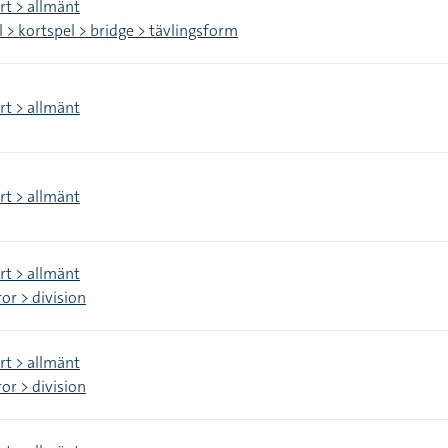
rt > allmänt
l > kortspel > bridge > tävlingsform
rt > allmänt
rt > allmänt
rt > allmänt
ror > division
rt > allmänt
ror > division