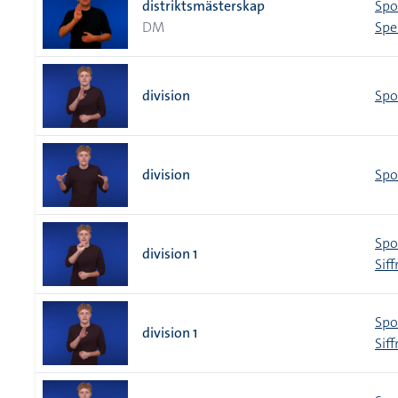
distriktsmästerskap
Spo
DM
Spe
division
Spo
division
Spo
Spo
division 1
Siff
Spo
division 1
Siff