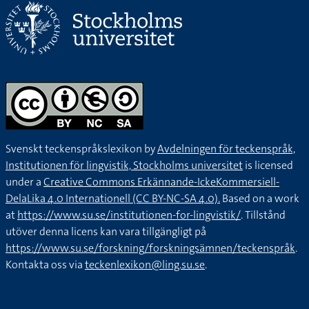
Svenskt teckenspråkslexikon by
Avdelningen för teckenspråk,
Institutionen för lingvistik, Stockholms universitet
is licensed
under a
Creative Commons Erkännande-IckeKommersiell-
DelaLika 4.0 Internationell (CC BY-NC-SA 4.0).
Based on a work
at
https://www.su.se/institutionen-for-lingvistik/
. Tillstånd
utöver denna licens kan vara tillgängligt på
https://www.su.se/forskning/forskningsämnen/teckenspråk
.
Kontakta oss via
teckenlexikon@ling.su.se
.