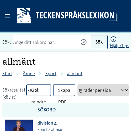
Sök:
Sök
Hjälp/Tips
allmänt
Start
Ämne
Sport
allmänt
Sökresultat: 310 st
Dölj
Skapa
(387 st)
mindre
PDF
SÖKORD
vanliga
division 4
tecken
Sport > allmänt