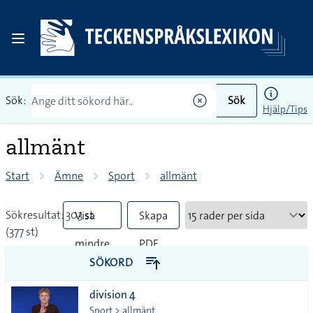
Sök:
Sök
Hjälp/Tips
allmänt
Start
Ämne
Sport
allmänt
Sökresultat: 303 st
Visa
Skapa
(377 st)
mindre
PDF
SÖKORD
vanliga
division 4
tecken
Sport > allmänt