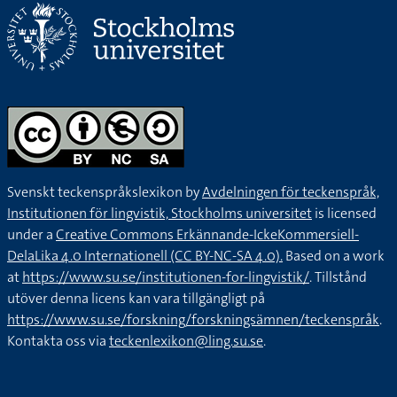
Svenskt teckenspråkslexikon by
Avdelningen för teckenspråk,
Institutionen för lingvistik, Stockholms universitet
is licensed
under a
Creative Commons Erkännande-IckeKommersiell-
DelaLika 4.0 Internationell (CC BY-NC-SA 4.0).
Based on a work
at
https://www.su.se/institutionen-for-lingvistik/
. Tillstånd
utöver denna licens kan vara tillgängligt på
https://www.su.se/forskning/forskningsämnen/teckenspråk
.
Kontakta oss via
teckenlexikon@ling.su.se
.