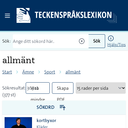
Sök:
Sök
Hjälp/Tips
allmänt
Start
Ämne
Sport
allmänt
Sökresultat: 303 st
Visa
Skapa
(377 st)
mindre
PDF
SÖKORD
vanliga
kortbyxor
tecken
Kläder