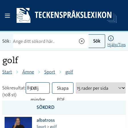
Sök:
Sök
Hjälp/Tips
golf
Start
Ämne
Sport
golf
Sökresultat: 89 st
Dölj
Skapa
(108 st)
mindre
PDF
SÖKORD
vanliga
albatross
tecken
Sport > golf