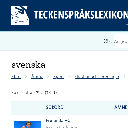
Sök:
svenska
Start
Ämne
Sport
klubbar och föreningar
Sökresultat: 71 st (78 st)
SÖKORD
ÄMNE
Frölunda HC
Västra Frölunda