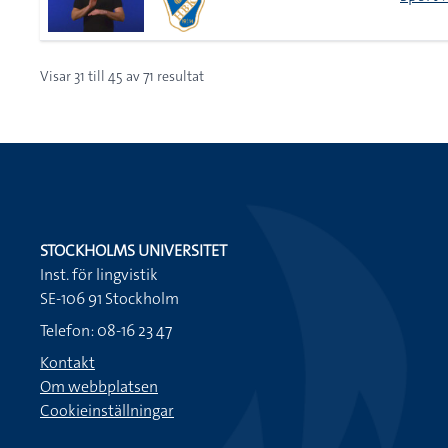
Visar
31
till
45
av
71
resultat
STOCKHOLMS UNIVERSITET
Inst. för lingvistik
SE-106 91 Stockholm
Telefon: 08-16 23 47
Kontakt
Om webbplatsen
Cookieinställningar