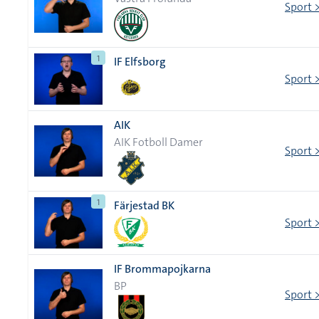
Sport 
1
IF Elfsborg
Sport 
AIK
AIK Fotboll Damer
Sport 
1
Färjestad BK
Sport 
IF Brommapojkarna
BP
Sport 