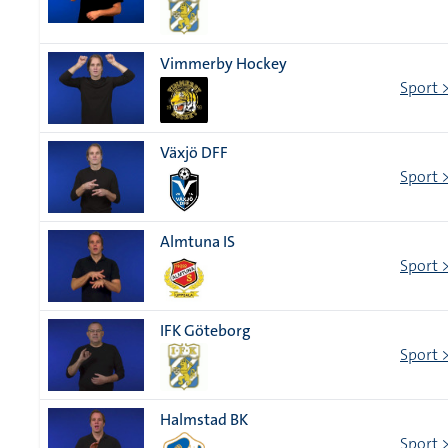
Vimmerby Hockey
Sport 
Växjö DFF
Sport 
Almtuna IS
Sport 
IFK Göteborg
Sport 
Halmstad BK
Sport 