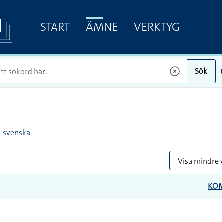
START
ÄMNE
VERKTYG
Sök
svenska
Visa mindre 
KO