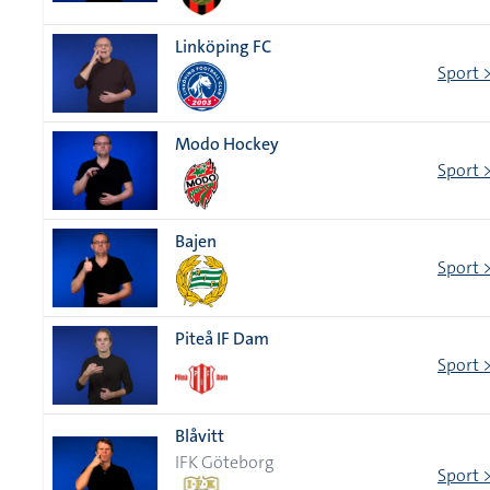
Linköping FC
Sport 
Modo Hockey
Sport 
Bajen
Sport 
Piteå IF Dam
Sport 
Blåvitt
IFK Göteborg
Sport 